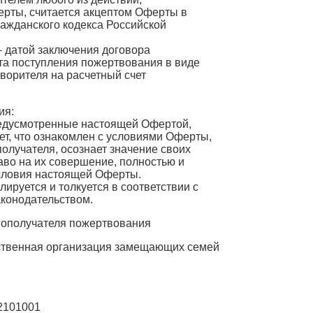
ерты, считается акцептом Оферты в
 Гражданского кодекса Российской
– датой заключения договора
та поступления пожертвования в виде
ворителя на расчетный счет
ия:
редусмотренные настоящей Офертой,
т, что ознакомлен с условиями Оферты,
олучателя, осознает значение своих
аво на их совершение, полностью и
словия настоящей Оферты.
ируется и толкуется в соответствии с
конодательством.
агополучателя пожертвования
ственная организация замещающих семей
2101001