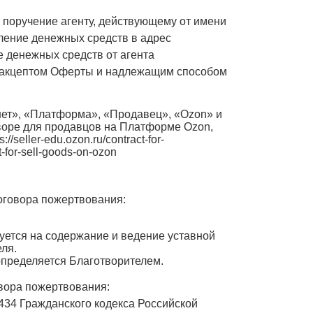
 поручение агенту, действующему от имени
ление денежных средств в адрес
 денежных средств от агента
 акцептом Оферты и надлежащим способом
нет», «Платформа», «Продавец», «Ozon» и
оворе для продавцов на Платформе Ozon,
/seller-edu.ozon.ru/contract-for-
t-for-sell-goods-on-ozon
оговора пожертвования:
уется на содержание и ведение уставной
ля.
определяется Благотворителем.
овора пожертвования:
т. 434 Гражданского кодекса Российской