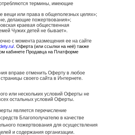
потребляются термины, имеющие
е вещи или права в общеполезных целях»;
ане, делающие пожертвования»;
ровская краевая общественная
мей Чужих детей не бывает».
рочно с момента размещения ее на сайте
dety.ru/
. Оферта (или ссылки на неё) также
ом кабинете Продавца на Платформе
ания вправе отменить Оферту в любое
 страницы своего сайта в Интернете.
ного или нескольких условий Оферты не
всех остальных условий Оферты.
ферты является перечисление
средств Благополучателю в качестве
ельного пожертвования для осуществления
целей и содержания организации.