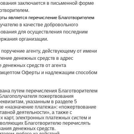
ования заключается в письменной форме
отворителем.
ты является перечисление Благотворителем
учателю в качестве добровольного
вования для осуществления последним
ержания организации.
 поручение агенту, действующему от имени
ление денежных средств в адрес
 денежных средств от агента
 акцептом Оферты и надлежащим способом
вана путем перечисления Благотворителем
 Благополучателя пожертвования
еквизитам, указанным в разделе 5
оке «назначение платежа»: «пожертвование
тавной деятельности», а также с
 карт, электронных платежных систем и
озволяющих Благотворителю перечислять
ания денежных средств.
телем любого из действий,