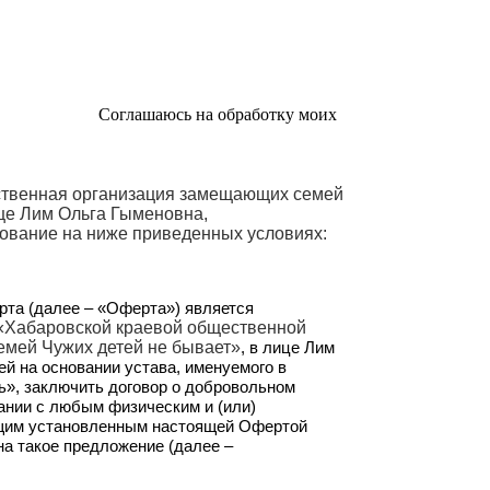
Соглашаюсь на обработку моих
ственная организация замещающих семей
ице Лим Ольга Гыменовна,
вование на ниже приведенных условиях:
та (далее – «Оферта») является
«Хабаровской краевой общественной
мей Чужих детей не бывает»
, в лице Лим
й на основании устава, именуемого в
», заключить договор о добровольном
ании с любым физическим и (или)
щим установленным настоящей Офертой
а такое предложение (далее –