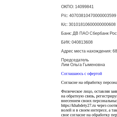
ОКПО: 14099841
Р/с: 40703810470000003599
К/с: 30101810600000000608
Банк: ДВ ПАО Сбербанк Рос
БИК: 040813608
Адрес места нахождения: 680
Председатель
Лим Ольга Гыменовна
Соглашаюсь с офертой
Согласие на обработку персо
Физическое лицо, оставляя зая
на обратную связь, регистриру
внесением своих персональных 
https://khabdety27.ru через со
волей и в своем интересе, а т
свое согласие на обработку пе