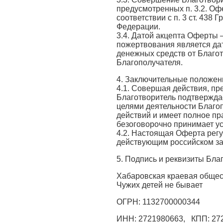
предусмотренных п. 3.2. Оф
соответствии с п. 3 ст. 438
Федерации.
3.4. Датой акцепта Оферты 
пожертвования является да
денежных средств от Благот
Благополучателя.
4. Заключительные положен
4.1. Совершая действия, п
Благотворитель подтверждае
целями деятельности Благоп
действий и имеет полное пр
безоговорочно принимает у
4.2. Настоящая Оферта регул
действующим российском за
5. Подпись и реквизиты Бл
Хабаровская краевая обще
Чужих детей не бывает
ОГРН: 1132700000344
ИНН: 2721980663,
КПП: 27