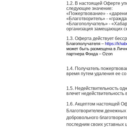
1.2. В настоящей Оферте у
следующее значение:
«Пожертвование» - «дарени
«Благотворитель» - «гражд
«Благополучатель» - «Хаба
организация замещающих се
1.3. Оферта действует бесс
Благополучателя –
https://khab
может быть размещена в Личн
партнера Фонда – Ozon
1.4. Получатель пожертвов
время путем удаления ее со
1.5. Недействительность од
влечет недействительность 
1.6. Акцептом настоящей О
Благотворителем денежных 
добровольного благотворит
последним своих уставных 