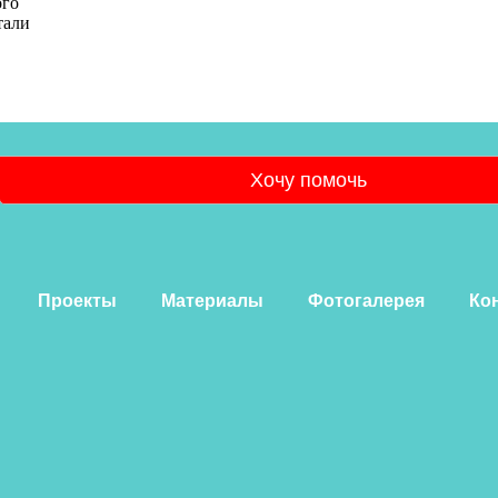
ого
тали
Хочу помочь
Проекты
Материалы
Фотогалерея
Ко