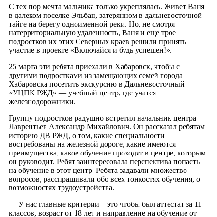
С тех пор мечта мальчика только укреплялась. Живет Ваня
в далеком поселке Эльбан, затерянном в дальневосточной
тайге на берегу одноименной реки. Но, не смотря
натерриториальную удаленность, Ваня и еще трое
подростков их этих Северных краев решили принять
участие в проекте «Включайся и будь успешен!».
25 марта эти ребята приехали в Хабаровск, чтобы с
другими подростками из замещающих семей города
Хабаровска посетить экскурсию в Дальневосточный
«УЦПК РЖД» — учебный центр, где учатся
железнодорожники.
Группу подростков радушно встретил начальник центра
Лаврентьев Александр Михайлович. Он рассказал ребятам
историю ДВ РЖД, о том, какие специальности
востребованы на железной дороге, какие имеются
преимущества, какое обучение проходят в центре, которым
он руководит. Ребят заинтересовала перспектива попасть
на обучение в этот центр. Ребята задавали множество
вопросов, расспрашивали обо всех тонкостях обучения, о
возможностях трудоустройства.
— У нас главные критерии – это чтобы был аттестат за 11
классов, возраст от 18 лет и направление на обучение от