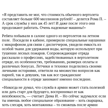
«Я представить не мог, что стоимость обычного вертолета
составляет больше 600 миллионов рублей! – делится Рома П. –
А срок службы у них аж 45 лет! И даже после этого они
продолжают работать. Очень надежные машины!»
Ребята побывали в салоне одного из вертолетов на летном
поле. Посидели в кабине, примерили специальные наушники
с микрофоном для связи с диспетчером, увидели емкость из
особой ткани для удержания воды, которую используют при
тушении лесных пожаров. Сопровождающие отряда
рассказали о профессиях, задействованных в вертолетном
отряде, их особенностях, требованиях, размерах оплаты и
различных бонусах. Летчики и техники поделились своими
личными историями, ответили на множество вопросов как
парней, так и девушек, так как все гражданские
специальности в отряде занимают именно последние.
«Никогда не думал, что служба в армии может стать полезной
или дать старт для будущего, воспринимал ее как
неизбежность, — считает Дима И. – Но сейчас задумался: если
ты имеешь любое специальное образование – хоть сварщика,
хоть слесаря, хоть монтажника – то сможешь после армии