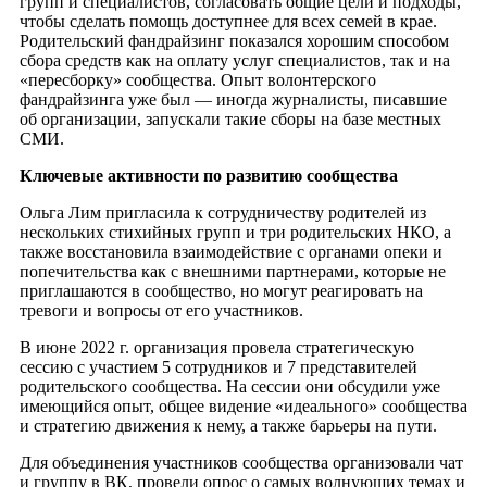
групп и специалистов, согласовать общие цели и подходы,
чтобы сделать помощь доступнее для всех
семей в крае.
Родительский фандрайзинг показался хорошим способом
сбора средств как на оплату услуг специалистов, так и на
«пересборку» сообщества. Опыт волонтерского
фандрайзинга уже был — иногда журналисты, писавшие
об организации, запускали такие сборы на базе местных
СМИ.
Ключевые активности по развитию сообщества
Ольга Лим пригласила к сотрудничеству родителей из
нескольких стихийных групп и три родительских НКО, а
также восстановила взаимодействие с органами опеки и
попечительства как с внешними партнерами, которые не
приглашаются в сообщество, но могут реагировать на
тревоги и вопросы от его участников.
В июне 2022 г. организация провела стратегическую
сессию с участием 5 сотрудников и 7 представителей
родительского сообщества. На сессии они обсудили уже
имеющийся опыт, общее видение «идеального» сообщества
и стратегию движения к нему, а также барьеры на пути.
Для объединения участников сообщества организовали чат
и группу в ВК, провели опрос о самых волнующих темах и