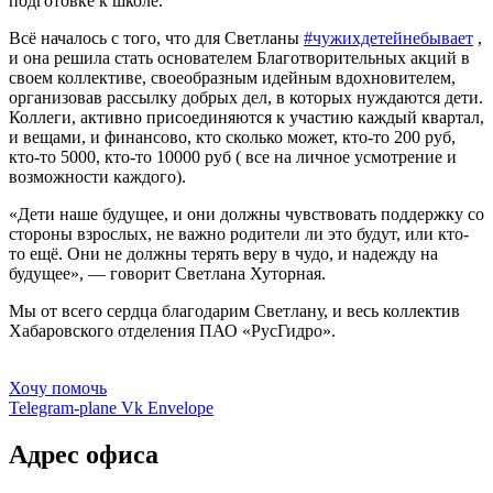
подготовке к школе.
Всё началось с того, что для Светланы
#чужихдетейнебывает
,
и она решила стать основателем Благотворительных акций в
своем коллективе, своеобразным идейным вдохновителем,
организовав рассылку добрых дел, в которых нуждаются дети.
Коллеги, активно присоединяются к участию каждый квартал,
и вещами, и финансово, кто сколько может, кто-то 200 руб,
кто-то 5000, кто-то 10000 руб ( все на личное усмотрение и
возможности каждого).
«Дети наше будущее, и они должны чувствовать поддержку со
стороны взрослых, не важно родители ли это будут, или кто-
то ещё. Они не должны терять веру в чудо, и надежду на
будущее», — говорит Светлана Хуторная.
Мы от всего сердца благодарим Светлану, и весь коллектив
Хабаровского отделения ПАО «РусГидро».
Хочу помочь
Telegram-plane
Vk
Envelope
Адрес офиса