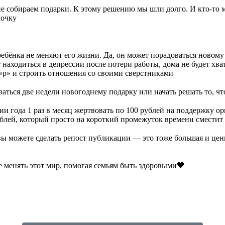
не собираем подарки. К этому решению мы шли долго. И кто-то 
лочку
ебёнка не меняют его жизни. Да, он может порадоваться новому 
 находиться в депрессии после потери работы, дома не будет хват
 «р» и строить отношения со своими сверстниками
ваться две недели новогоднему подарку или начать решать то, ч
и года 1 раз в месяц жертвовать по 100 рублей на поддержку ор
ублей, который просто на короткий промежуток времени сместит 
вы можете сделать репост публикации — это тоже большая и цен
е менять этот мир, помогая семьям быть здоровыми🧡