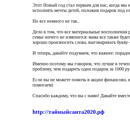
Этот Новый год стал первым для нас, когда мы 
исполнять мечты детей, положив подарок под е
⠀
Но все немного не так..
⠀
Дело в том, что все материальные восполнения р
семье ничего не изменится: мама все также будет
хорошо произносить слова, выговаривать букву
⠀
И теперь, давайте подумаем, что важнее: порадо
⠀
Именно поэтому мы говорим, что лучше в течени
проблему, чем подарить один подарок за 1000 р
⠀
Если вы не можете помочь в акции финансово, 
помогаем)
⠀
Спасибо каждому, что вы с нами! Давайте вмест
⠀
http://тайныйсанта2020.рф