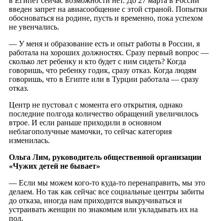
в Египет сейчас возможности нет. До 27 марта в России
введен запрет на авиасообщение с этой страной. Попытки
обосноваться на родине, пусть и временно, пока успехом
не увенчались.
— У меня и образование есть и опыт работы в России, я
работала на хороших должностях. Сразу первый вопрос —
сколько лет ребенку и кто будет с ним сидеть? Когда
говоришь, что ребенку годик, сразу отказ. Когда людям
говоришь, что в Египте или в Турции работала — сразу
отказ.
Центр не пустовал с момента его открытия, однако
последние полгода количество обращений увеличилось
втрое. И если раньше приходили в основном
неблагополучные мамочки, то сейчас категория
изменилась.
Ольга Лим, руководитель общественной организации
«Чужих детей не бывает»
— Если мы можем кого-то куда-то перенаправить, мы это
делаем. Но так как сейчас все социальные центры забиты
до отказа, иногда нам приходится выкручиваться и
устраивать женщин по знакомым или укладывать их на
пол.