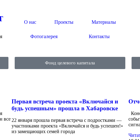
Т
О нас
Проекты
Материалы
я
Фотогалерея
Контакты
Фонд целевого капитала
Первая встреча проекта «Включайся и
Отче
будь успешным» прошла в Хабаровске
я
Коне
н все
собы
22 января прошла первая встреча с подростками —
сигн
участниками проекта «Включайся и будь успешен!»
из замещающих семей города
Читат